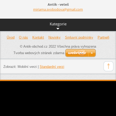
Antik - veteš
miriama.
svobodov
a@gmail.
com
Kategorie
Úvod
O nás
Kontakt
Novinky
Smluvní podmínky
Partneři
© Antik-obchod.cz 2022 Všechna práva vyhrazena
Tvorba webových stránek zdarma
Zobrazit:
Mobilní verzi
|
Standardní verzi